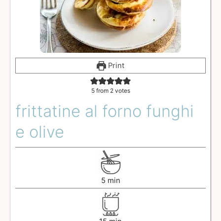
Print
5
from
2
votes
frittatine al forno funghi
e olive
5
min