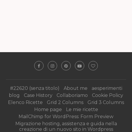
#22620 (senza titolo)
About me
aesperimenti
blog
Case History
Collaboriamo
Cookie Policy
Elenco Ricette
Grid 2 Columns
Grid 3 Columns
Home page
Le mie ricette
MailChimp for WordPress: Form Preview
Migrazione hosting, assistenza e guida nella
creazione di un nuovo sito in Wordpress