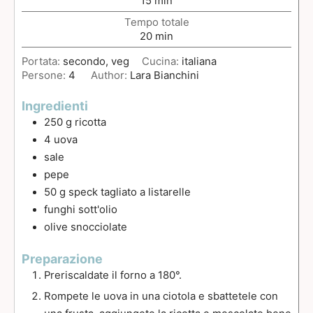
15
min
Tempo totale
20
min
Portata:
secondo, veg
Cucina:
italiana
Persone:
4
Author:
Lara Bianchini
Ingredienti
250
g
ricotta
4
uova
sale
pepe
50
g
speck tagliato a listarelle
funghi sott'olio
olive snocciolate
Preparazione
Preriscaldate il forno a 180°.
Rompete le uova in una ciotola e sbattetele con