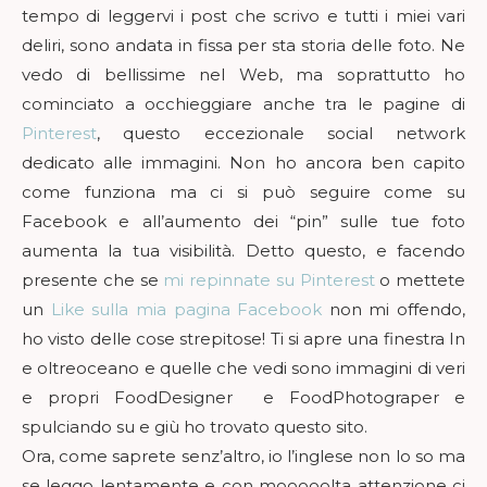
tempo di leggervi i post che scrivo e tutti i miei vari
deliri, sono andata in fissa per sta storia delle foto. Ne
vedo di bellissime nel Web, ma soprattutto ho
cominciato a occhieggiare anche tra le pagine di
Pinterest
, questo eccezionale social network
dedicato alle immagini. Non ho ancora ben capito
come funziona ma ci si può seguire come su
Facebook e all’aumento dei “pin” sulle tue foto
aumenta la tua visibilità. Detto questo, e facendo
presente che se
mi repinnate su Pinterest
o mettete
un
Like sulla mia pagina Facebook
non mi offendo,
ho visto delle cose strepitose! Ti si apre una finestra In
e oltreoceano e quelle che vedi sono immagini di veri
e propri FoodDesigner e FoodPhotograper e
spulciando su e giù ho trovato questo sito.
Ora, come saprete senz’altro, io l’inglese non lo so ma
se leggo lentamente e con mooooolta attenzione ci