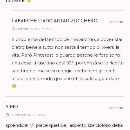
network!
LABARCHETTADICARTADIZUCCHERO
RISPONDI
1 Ottobre 2012 - 9:36
Il problema del tempo ce l'ho anch'io, a dover star
dietro bene a tutto non resta il tempo di viversi la
vita. Però Pinterest lo guardo perchè le foto sono
una cosa, ti lasciano così *O*, poi chissà se le ricette
son buone, ma se si mangia anche con gli occhi
allora io mi prendo qualche chilo solo a guardare
SIMO
RISPONDI
1 Ottobre 2012 - 6:43
splendida! Mi piace quel bell'aspetto sbricioloso della