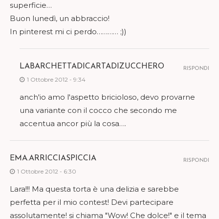
superficie…
Buon lunedì, un abbraccio!
In pinterest mi ci perdo………… ;))
LABARCHETTADICARTADIZUCCHERO
RISPONDI
1 Ottobre 2012 - 9:34
anch'io amo l'aspetto bricioloso, devo provarne
una variante con il cocco che secondo me
accentua ancor più la cosa….
EMA.ARRICCIASPICCIA
RISPONDI
1 Ottobre 2012 - 6:30
Lara!!! Ma questa torta è una delizia e sarebbe
perfetta per il mio contest! Devi partecipare
assolutamente! si chiama "Wow! Che dolce!" e il tema