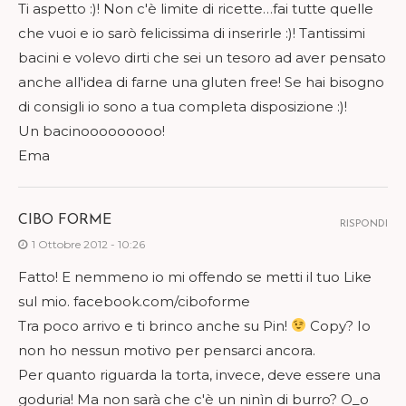
Ti aspetto :)! Non c'è limite di ricette…fai tutte quelle
che vuoi e io sarò felicissima di inserirle :)! Tantissimi
bacini e volevo dirti che sei un tesoro ad aver pensato
anche all'idea di farne una gluten free! Se hai bisogno
di consigli io sono a tua completa disposizione :)!
Un bacinooooooooo!
Ema
CIBO FORME
RISPONDI
1 Ottobre 2012 - 10:26
Fatto! E nemmeno io mi offendo se metti il tuo Like
sul mio. facebook.com/ciboforme
Tra poco arrivo e ti brinco anche su Pin!
Copy? Io
non ho nessun motivo per pensarci ancora.
Per quanto riguarda la torta, invece, deve essere una
goduria! Ma non sarà che c'è un ninìn di burro? O_o