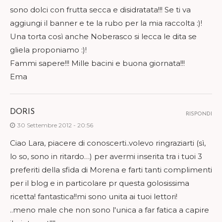
sono dolci con frutta secca e disidratata!!! Se ti va
aggiungi il banner e te la rubo per la mia raccolta :)!
Una torta così anche Noberasco si lecca le dita se
gliela proponiamo :)!
Fammi sapere!!! Mille bacini e buona giornata!!!
Ema
DORIS
RISPONDI
30 Settembre 2012 - 20:56
Ciao Lara, piacere di conoscerti..volevo ringraziarti (sì,
lo so, sono in ritardo…) per avermi inserita tra i tuoi 3
preferiti della sfida di Morena e farti tanti complimenti
per il blog e in particolare pr questa golosissima
ricetta! fantastica!!mi sono unita ai tuoi lettori!
..meno male che non sono l'unica a far fatica a capire