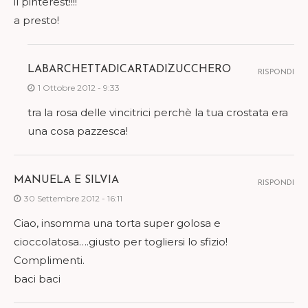
il pinterest!!!!
a presto!
LABARCHETTADICARTADIZUCCHERO
RISPONDI
1 Ottobre 2012 - 9:33
tra la rosa delle vincitrici perchè la tua crostata era
una cosa pazzesca!
MANUELA E SILVIA
RISPONDI
30 Settembre 2012 - 16:11
Ciao, insomma una torta super golosa e
cioccolatosa….giusto per togliersi lo sfizio!
Complimenti.
baci baci