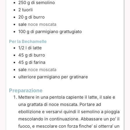
250
g
di semolino
2
tuorli
20
g
di burro
sale
noce moscata
100
g
di parmigiano grattugiato
Per la Bechamelle
1/2
l
di latte
45
g
di burro
45
g
di farina
sale
noce moscata
ulteriore parmigiano per gratinare
Preparazione
Mettere in una pentola capiente il latte, il sale e
una grattata di noce moscata. Portare ad
ebollizione e versarvi quindi il semolino a pioggia
mescolando in continuazione. Abbassare un po’ il
fuoco, e mescolare con forza finche’ si otterra’ un