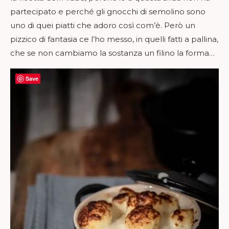
partecipato e perché gli gnocchi di semolino sono
uno di quei piatti che adoro così com’è. Però un
pizzico di fantasia ce l’ho messo, in quelli fatti a pallina,
che se non cambiamo la sostanza un filino la forma…
Save